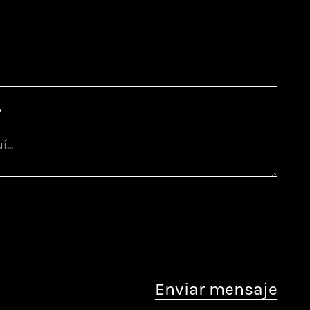
?
sponder tu consulta. Si aceptas, recibirás
sobre nuestros servicios. Puedes ejercer tus derechos
presión y oposición, entre otros, según nuestra
Política
Enviar mensaje